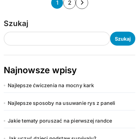
S
1
2
t
Szukaj
r
o
Szukaj
n
i
Najnowsze wpisy
c
Najlepsze ćwiczenia na mocny kark
o
w
Najlepsze sposoby na usuwanie rys z paneli
a
Jakie tematy poruszać na pierwszej randce
n
Jak uczyć dzieci podstaw survivalu?