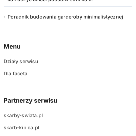
i
e
Poradnik budowania garderoby minimalistycznej
w
p
Menu
i
Działy serwisu
s
Dla faceta
ó
w
Partnerzy serwisu
skarby-swiata.pl
skarb-kibica.pl