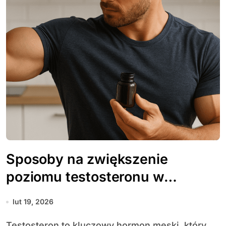
Sposoby na zwiększenie
poziomu testosteronu w
naturalny sposób
lut 19, 2026
Testosteron to kluczowy hormon męski, który