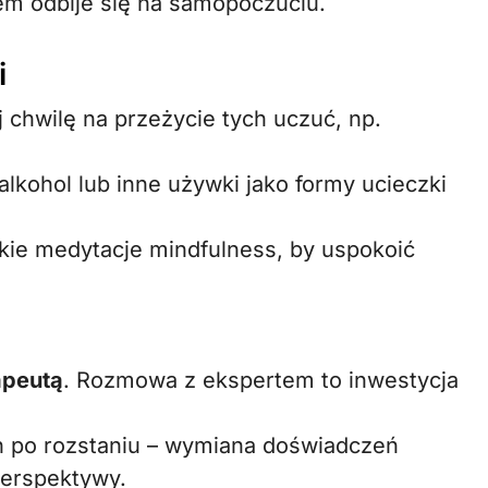
em odbije się na samopoczuciu.
i
j chwilę na przeżycie tych uczuć, np.
lkohol lub inne używki jako formy ucieczki
tkie medytacje mindfulness, by uspokoić
apeutą
. Rozmowa z ekspertem to inwestycja
n po rozstaniu – wymiana doświadczeń
perspektywy.