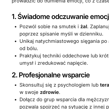
prowadzić do tłumienia emocji, co z czas
1. Świadome odczuwanie emocj
Pozwól sobie na smutek i
żal
. Zaplanu
poprzez spisanie myśli w dzienniku.
Unikaj natychmiastowego sięgania po a
od bólu.
Praktykuj techniki oddechowe lub kró
umysł i zredukować napięcie.
2. Profesjonalne wsparcie
Skonsultuj się z psychologiem lub
ter
w swoje
zdrowie
.
Dołącz do grup wsparcia dla mężczyz
pozwala spojrzeć na sytuację z innej 