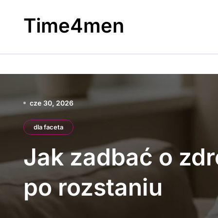
Skip
to
Time4men
content
cze 30, 2026
dla faceta
Jak zadbać o zd
po rozstaniu