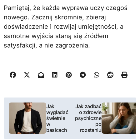
Pamiętaj, że każda wyprawa uczy czegoś
nowego. Zacznij skromnie, zbieraj
doświadczenie i rozwijaj umiejętności, a
samotne wyjścia staną się źródłem
satysfakcji, a nie zagrożenia.
N
Jak
Jak zadbać
wyglądać
o zdrowie
a
świetnie
psychiczne
w
po
w
basicach
rozstaniu