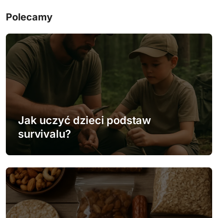
i
Polecamy
g
a
c
j
a
w
Jak uczyć dzieci podstaw
survivalu?
p
i
s
u