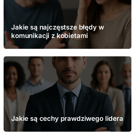
j
a
w
Jakie są najczęstsze błędy w
komunikacji z kobietami
p
i
s
u
Jakie są cechy prawdziwego lidera