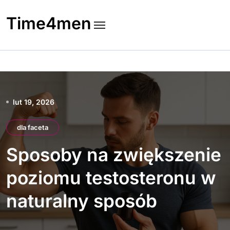
Skip
to
Time4men
content
lut 19, 2026
dla faceta
Sposoby na zwiększenie
poziomu testosteronu w
naturalny sposób