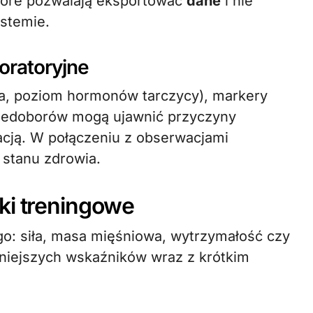
które pozwalają eksportować
dane
i nie
stemie.
boratoryjne
ina, poziom hormonów tarczycy), markery
niedoborów mogą ujawnić przyczyny
cją. W połączeniu z obserwacjami
stanu zdrowia.
ki treningowe
o: siła, masa mięśniowa, wytrzymałość czy
ażniejszych wskaźników wraz z krótkim