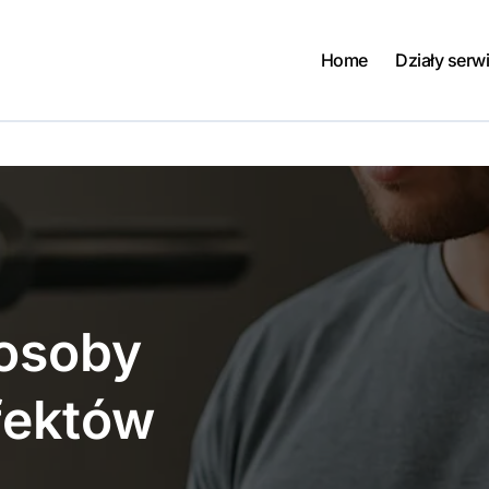
Home
Działy serw
osoby
fektów