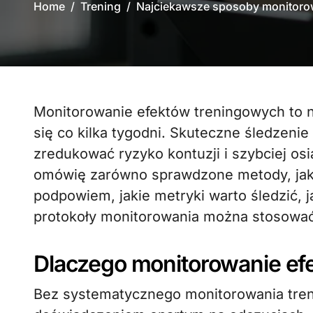
Home
Trening
Najciekawsze sposoby monitoro
Monitorowanie efektów treningowych to nie tylko zliczanie powtórzeń czy ważenie
się co kilka tygodni. Skuteczne śledzeni
zredukować ryzyko kontuzji i szybciej os
omówię zarówno sprawdzone metody, jak 
podpowiem, jakie metryki warto śledzić, 
protokoły monitorowania można stosować
Dlaczego monitorowanie ef
Bez systematycznego monitorowania tren