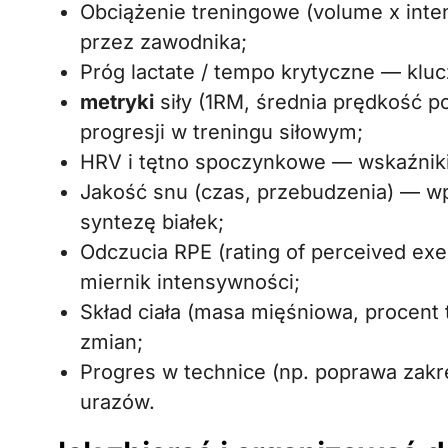
Obciążenie treningowe (volume x inte
przez zawodnika;
Próg lactate / tempo krytyczne — kl
metryki
siły (1RM, średnia prędkość 
progresji w treningu siłowym;
HRV i tętno spoczynkowe — wskaźniki 
Jakość snu (czas, przebudzenia) — 
syntezę białek;
Odczucia RPE (rating of perceived exe
miernik intensywności;
Skład ciała (masa mięśniowa, procent
zmian;
Progres w technice (np. poprawa zakr
urazów.