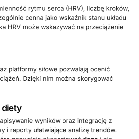
zmienność rytmu serca (HRV), liczbę kroków,
zczególnie cenna jako wskaźnik stanu układu
ska HRV może wskazywać na przeciążenie
az platformy siłowe pozwalają ocenić
obciążeń. Dzięki nim można skorygować
 diety
zapisywanie wyników oraz integrację z
y i raporty ułatwiające analizę trendów.