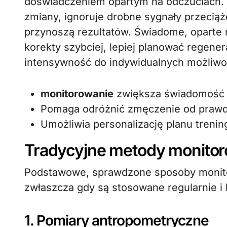
doświadczeniem opartym na odczuciach.
zmiany, ignoruje drobne sygnały przeciążen
przynoszą rezultatów. Świadome, oparte
korekty szybciej, lepiej planować regene
intensywność do indywidualnych możliwo
monitorowanie
zwiększa świadomość p
Pomaga odróżnić zmęczenie od prawd
Umożliwia personalizację planu treni
Tradycyjne metody monito
Podstawowe, sprawdzone sposoby monito
zwłaszcza gdy są stosowane regularnie i 
1. Pomiary antropometryczne