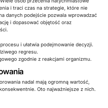
 Wiele osób przecenia natychmiastowe
ia i traci czas na strategie, które nie
 na danych podejście pozwala wprowadzać
rację i dopasować objętość oraz
ści.
rocesu i ułatwia podejmowanie decyzji.
ziwego regresu.
ngowego zgodnie z reakcjami organizmu.
rowania
rowania nadal mają ogromną wartość,
konsekwentnie. Oto najważniejsze z nich.