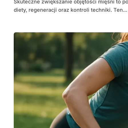
Skuteczne zwiększanie objętości mięśni to połączenie przemyślanego treningu, odpowiedniej
diety, regeneracji oraz kontroli techniki. Ten...