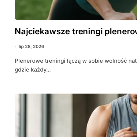
Najciekawsze treningi plener
lip 28, 2026
Plenerowe treningi łączą w sobie wolność natury z efektywnością ćwiczeń — to przestrzeń,
gdzie każdy...