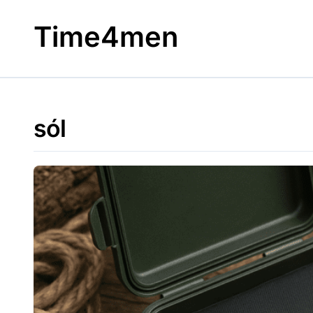
Skip
to
Time4men
content
sól