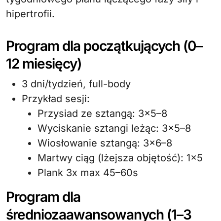
hipertrofii.
Program dla początkujących (0–
12 miesięcy)
3 dni/tydzień, full-body
Przykład sesji:
Przysiad ze sztangą: 3×5–8
Wyciskanie sztangi leżąc: 3×5–8
Wiosłowanie sztangą: 3×6–8
Martwy ciąg (lżejsza objętość): 1×5
Plank 3x max 45–60s
Program dla
średniozaawansowanych (1–3