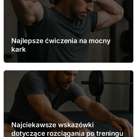
c
j
a
w
Najlepsze ćwiczenia na mocny
kark
p
i
s
u
Najciekawsze wskazówki
dotyczące rozciągania po treningu