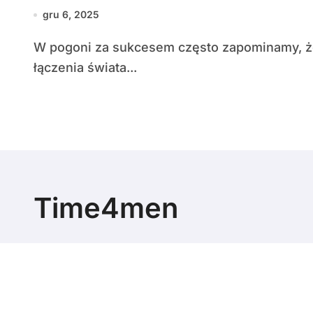
gru 6, 2025
W pogoni za sukcesem często zapominamy, że prawdziwa satysfakcja rodzi się z umiejętności
łączenia świata...
Time4men