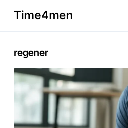
Skip
to
Time4men
content
regener