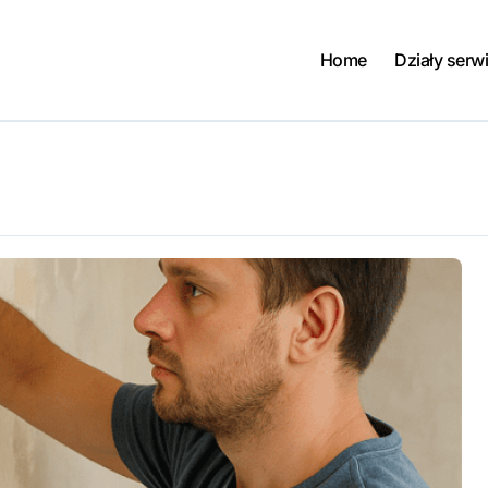
Home
Działy serw