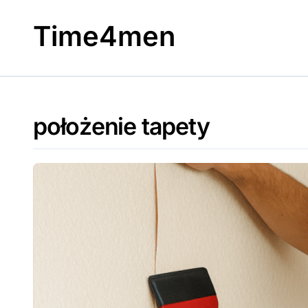
Skip
to
Time4men
content
położenie tapety