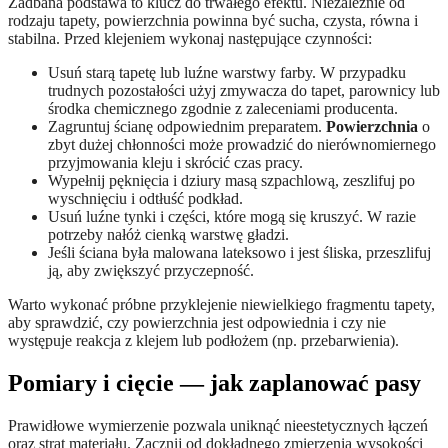
Zadbana podstawa to klucz do trwałego efektu. Niezależnie od
rodzaju tapety, powierzchnia powinna być sucha, czysta, równa i
stabilna. Przed klejeniem wykonaj następujące czynności:
Usuń starą tapetę lub luźne warstwy farby. W przypadku
trudnych pozostałości użyj zmywacza do tapet, parownicy lub
środka chemicznego zgodnie z zaleceniami producenta.
Zagruntuj ścianę odpowiednim preparatem.
Powierzchnia
o
zbyt dużej chłonności może prowadzić do nierównomiernego
przyjmowania kleju i skrócić czas pracy.
Wypełnij pęknięcia i dziury masą szpachlową, zeszlifuj po
wyschnięciu i odtłuść podkład.
Usuń luźne tynki i części, które mogą się kruszyć. W razie
potrzeby nałóż cienką warstwę gładzi.
Jeśli ściana była malowana lateksowo i jest śliska, przeszlifuj
ją, aby zwiększyć przyczepność.
Warto wykonać próbne przyklejenie niewielkiego fragmentu tapety,
aby sprawdzić, czy powierzchnia jest odpowiednia i czy nie
występuje reakcja z klejem lub podłożem (np. przebarwienia).
Pomiary i cięcie — jak zaplanować pasy
Prawidłowe wymierzenie pozwala uniknąć nieestetycznych łączeń
oraz strat materiału. Zacznij od dokładnego zmierzenia wysokości