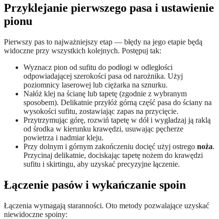
Przyklejanie pierwszego pasa i ustawienie
pionu
Pierwszy pas to najważniejszy etap — błędy na jego etapie będą
widoczne przy wszystkich kolejnych. Postępuj tak:
Wyznacz pion od sufitu do podłogi w odległości
odpowiadającej szerokości pasa od narożnika. Użyj
poziomnicy laserowej lub ciężarka na sznurku.
Nałóż klej na ścianę lub tapetę (zgodnie z wybranym
sposobem). Delikatnie przyłóż górną część pasa do ściany na
wysokości sufitu, zostawiając zapas na przycięcie.
Przytrzymując górę, rozwiń tapetę w dół i wygładzaj ją raklą
od środka w kierunku krawędzi, usuwając pęcherze
powietrza i nadmiar kleju.
Przy dolnym i górnym zakończeniu docięć użyj ostrego
noża
.
Przycinaj delikatnie, dociskając tapetę nożem do krawędzi
sufitu i skirtingu, aby uzyskać precyzyjne łączenie.
Łączenie pasów i wykańczanie spoin
Łączenia wymagają staranności. Oto metody pozwalające uzyskać
niewidoczne spoiny: