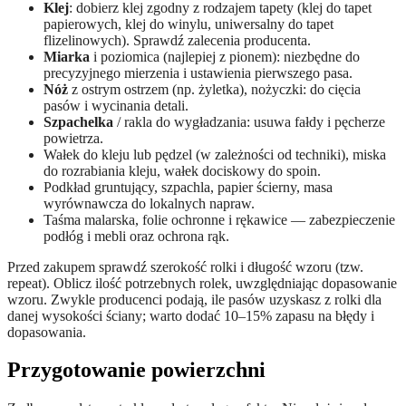
Klej
: dobierz klej zgodny z rodzajem tapety (klej do tapet
papierowych, klej do winylu, uniwersalny do tapet
flizelinowych). Sprawdź zalecenia producenta.
Miarka
i poziomica (najlepiej z pionem): niezbędne do
precyzyjnego mierzenia i ustawienia pierwszego pasa.
Nóż
z ostrym ostrzem (np. żyletka), nożyczki: do cięcia
pasów i wycinania detali.
Szpachelka
/ rakla do wygładzania: usuwa fałdy i pęcherze
powietrza.
Wałek do kleju lub pędzel (w zależności od techniki), miska
do rozrabiania kleju, wałek dociskowy do spoin.
Podkład gruntujący, szpachla, papier ścierny, masa
wyrównawcza do lokalnych napraw.
Taśma malarska, folie ochronne i rękawice — zabezpieczenie
podłóg i mebli oraz ochrona rąk.
Przed zakupem sprawdź szerokość rolki i długość wzoru (tzw.
repeat). Oblicz ilość potrzebnych rolek, uwzględniając dopasowanie
wzoru. Zwykle producenci podają, ile pasów uzyskasz z rolki dla
danej wysokości ściany; warto dodać 10–15% zapasu na błędy i
dopasowania.
Przygotowanie powierzchni