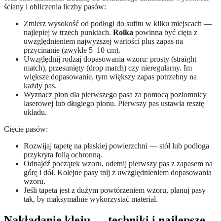
ściany i obliczenia liczby pasów:
Zmierz wysokość od podłogi do sufitu w kilku miejscach —
najlepiej w trzech punktach.
Rolka
powinna być cięta z
uwzględnieniem najwyższej wartości plus zapas na
przycinanie (zwykle 5–10 cm).
Uwzględnij rodzaj dopasowania wzoru: prosty (straight
match), przesunięty (drop match) czy nieregularny. Im
większe dopasowanie, tym większy zapas potrzebny na
każdy pas.
Wyznacz pion dla pierwszego pasa za pomocą poziomnicy
laserowej lub długiego pionu. Pierwszy pas ustawia resztę
układu.
Cięcie pasów:
Rozwijaj tapetę na płaskiej powierzchni — stół lub podłoga
przykryta folią ochronną.
Odnajdź początek wzoru, odetnij pierwszy pas z zapasem na
górę i dół. Kolejne pasy tnij z uwzględnieniem dopasowania
wzoru.
Jeśli tapeta jest z dużym powtórzeniem wzoru, planuj pasy
tak, by maksymalnie wykorzystać materiał.
Nakładanie kleju — techniki i najlepsze