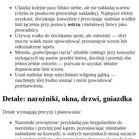
Układaj kolejne pasy blisko siebie, ale nie nakładaj warstw
(chyba że producent przewiduje nakładkę). Najlepsze efekty
uzyskasz, dociskając krawędzie i przycinając nadmiar wzdłuż
linii łączenia przy pomocy
ostrza
i metalowej listwy jako
prowadnicy.
Używaj wałka do dociskania spoin, ale ostrożnie — zbyt
mocny wałek może spowodować przesunięcie wzoru lub
odkształcenie tapety.
Metoda „podwójnego cięcia” (double cutting): przy krawędzi
stykających się pasów przełóż listwę, dociśnij i przetnij oba
jednocześnie ostrzem — pozwala to uzyskać idealne
dopasowanie linii wzoru.
Usuń nadmiar kleju natychmiast wilgotną gąbką —
zaschnięty klej trudno usunąć i może powodować
przebarwienia.
Detale: narożniki, okna, drzwi, gniazdka
Detale wymagają precyzji i planowania:
Narożniki zewnętrzne: przykładaj pas bezpośrednio do
narożnika i przytnij pod kątem, pozostawiając minimalne
nakładanie na krawędź; w ostrych narożnikach stosuj nacięcie