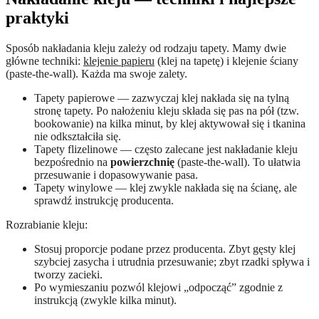
praktyki
Sposób nakładania kleju zależy od rodzaju tapety. Mamy dwie
główne techniki:
klejenie papieru
(klej na tapetę) i klejenie ściany
(paste-the-wall). Każda ma swoje zalety.
Tapety papierowe — zazwyczaj klej nakłada się na tylną
stronę tapety. Po nałożeniu kleju składa się pas na pół (tzw.
bookowanie) na kilka minut, by klej aktywował się i tkanina
nie odkształciła się.
Tapety flizelinowe — często zalecane jest nakładanie kleju
bezpośrednio na
powierzchnię
(paste-the-wall). To ułatwia
przesuwanie i dopasowywanie pasa.
Tapety winylowe — klej zwykle nakłada się na ścianę, ale
sprawdź instrukcję producenta.
Rozrabianie kleju:
Stosuj proporcje podane przez producenta. Zbyt gęsty klej
szybciej zasycha i utrudnia przesuwanie; zbyt rzadki spływa i
tworzy zacieki.
Po wymieszaniu pozwól klejowi „odpocząć” zgodnie z
instrukcją (zwykle kilka minut).