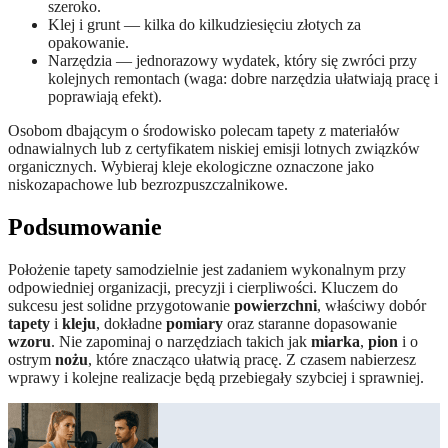
szeroko.
Klej i grunt — kilka do kilkudziesięciu złotych za
opakowanie.
Narzędzia — jednorazowy wydatek, który się zwróci przy
kolejnych remontach (waga: dobre narzędzia ułatwiają pracę i
poprawiają efekt).
Osobom dbającym o środowisko polecam tapety z materiałów
odnawialnych lub z certyfikatem niskiej emisji lotnych związków
organicznych. Wybieraj kleje ekologiczne oznaczone jako
niskozapachowe lub bezrozpuszczalnikowe.
Podsumowanie
Położenie tapety samodzielnie jest zadaniem wykonalnym przy
odpowiedniej organizacji, precyzji i cierpliwości. Kluczem do
sukcesu jest solidne przygotowanie
powierzchni
, właściwy dobór
tapety
i
kleju
, dokładne
pomiary
oraz staranne dopasowanie
wzoru
. Nie zapominaj o narzędziach takich jak
miarka
,
pion
i o
ostrym
nożu
, które znacząco ułatwią pracę. Z czasem nabierzesz
wprawy i kolejne realizacje będą przebiegały szybciej i sprawniej.
Nawigacja
wpisu