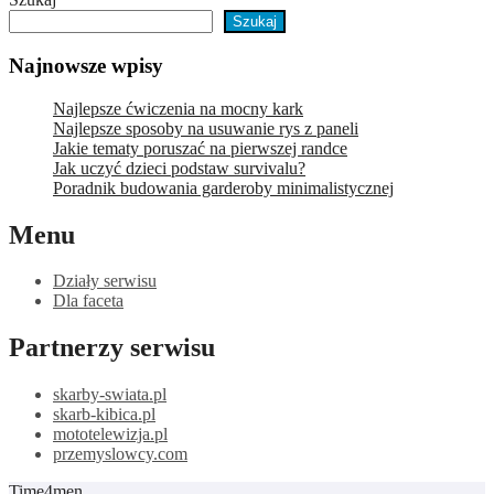
Szukaj
Najnowsze wpisy
Najlepsze ćwiczenia na mocny kark
Najlepsze sposoby na usuwanie rys z paneli
Jakie tematy poruszać na pierwszej randce
Jak uczyć dzieci podstaw survivalu?
Poradnik budowania garderoby minimalistycznej
Menu
Działy serwisu
Dla faceta
Partnerzy serwisu
skarby-swiata.pl
skarb-kibica.pl
mototelewizja.pl
przemyslowcy.com
Time4men