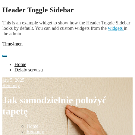
Skip
Header Toggle Sidebar
to
content
This is an example widget to show how the Header Toggle Sidebar
looks by default. You can add custom widgets from the
widgets
in
the admin.
Time4men
Home
Działy serwisu
gru 5, 2025
Remonty
Jak samodzielnie położyć
tapetę
Home
Remonty