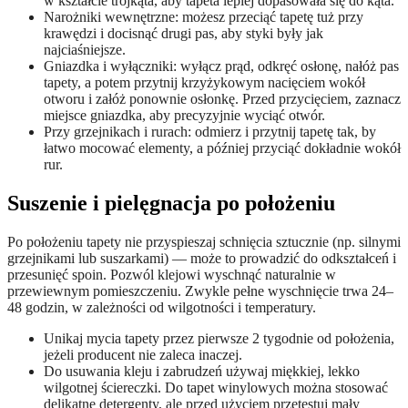
w kształcie trójkąta, aby tapeta lepiej dopasowała się do kąta.
Narożniki wewnętrzne: możesz przeciąć tapetę tuż przy
krawędzi i docisnąć drugi pas, aby styki były jak
najciaśniejsze.
Gniazdka i wyłączniki: wyłącz prąd, odkręć osłonę, nałóż pas
tapety, a potem przytnij krzyżykowym nacięciem wokół
otworu i załóż ponownie osłonkę. Przed przycięciem, zaznacz
miejsce gniazdka, aby precyzyjnie wyciąć otwór.
Przy grzejnikach i rurach: odmierz i przytnij tapetę tak, by
łatwo mocować elementy, a później przyciąć dokładnie wokół
rur.
Suszenie i pielęgnacja po położeniu
Po położeniu tapety nie przyspieszaj schnięcia sztucznie (np. silnymi
grzejnikami lub suszarkami) — może to prowadzić do odkształceń i
przesunięć spoin. Pozwól klejowi wyschnąć naturalnie w
przewiewnym pomieszczeniu. Zwykle pełne wyschnięcie trwa 24–
48 godzin, w zależności od wilgotności i temperatury.
Unikaj mycia tapety przez pierwsze 2 tygodnie od położenia,
jeżeli producent nie zaleca inaczej.
Do usuwania kleju i zabrudzeń używaj miękkiej, lekko
wilgotnej ściereczki. Do tapet winylowych można stosować
delikatne detergenty, ale przed użyciem przetestuj mały