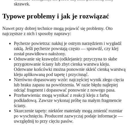
skrawek.
Typowe problemy i jak je rozwiązać
Nawet przy dobrej technice mogą pojawić się problemy. Oto
najczęstsze z nich i sposoby naprawy:
Pęcherze powietrza: nakłuj je ostrym narzędziem i wygładź
raklą. Jeśli pęcherze powstają często — sprawdź, czy klej
został prawidłowo nałożony.
Odsuwanie się krawędzi (odklejanie): przyczyna to słabe
przygotowanie ściany lub zbyt cienka warstwa kleju.
Oderwane końcówki można ponownie skleić cienką warstwą
kleju aplikowaną pod tapetę i przycisnąć.
Nierówno dopasowany wzór: najczęściej wynik złego cięcia
lub braku zapasu na powtórzenia. W razie błędu najlepiej
odciąć fragment i dopasować ponownie z nowego pasa.
Przebarwienia: mogą wynikać z reakcji kleju z farbą
podkładową. Zawsze wykonaj próbę na małym fragmencie
ściany.
Skurczenie tapety: niektóre materiały mogą zmienić rozmiar
po wyschnięciu. Producent zazwyczaj podaje informacje —
uwzględnij to przy cięciu pasów.