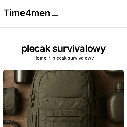
Skip
to
Time4men
content
plecak survivalowy
Home
plecak survivalowy