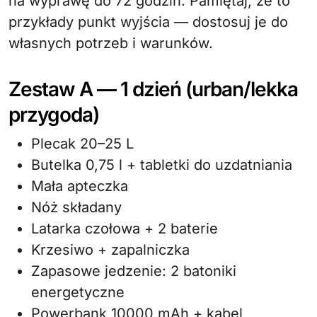
na wyprawę do 72 godzin. Pamiętaj, że to
przykłady punkt wyjścia — dostosuj je do
własnych potrzeb i warunków.
Zestaw A — 1 dzień (urban/lekka
przygoda)
Plecak 20–25 L
Butelka 0,75 l + tabletki do uzdatniania
Mała apteczka
Nóż składany
Latarka czołowa + 2 baterie
Krzesiwo + zapalniczka
Zapasowe jedzenie: 2 batoniki
energetyczne
Powerbank 10000 mAh + kabel