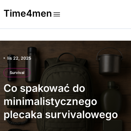
Skip
to
Time4men
content
lis 22, 2025
Survival
Co spakować do
minimalistycznego
plecaka survivalowego