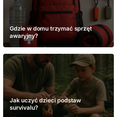
j
a
w
Gdzie w domu trzymać sprzęt
p
awaryjny?
i
s
u
Jak uczyć dzieci podstaw
survivalu?