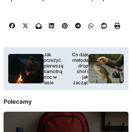
N
Jak
Co daje
przeżyć
metoda
a
pierwszą
drop
samotną
shot i
w
noc w
jak
lesie
zacząć
i
g
Polecamy
a
c