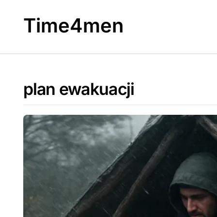
Skip
to
Time4men
content
plan ewakuacji