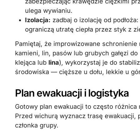
zabezpieczając krawędzie ciężkimi pr
ulega wywianiu.
Izolacja:
zadbaj o izolację od podłoża: 
ograniczą utratę ciepła przez styk z zi
Pamiętaj, że improwizowane schronieni
kamieni, lin, pasów lub grubych gałęzi do
klejąca lub
lina
), wykorzystaj je do stabil
środowiska — cięższe u dołu, lekkie u gór
Plan ewakuacji i logistyka
Gotowy plan ewakuacji to często różnic
Przed wichurą wyznacz trasę ewakuacji, p
członka grupy.