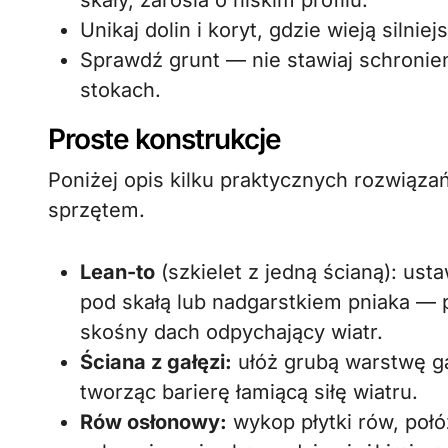
skały, zarośla o niskim profilu.
Unikaj dolin i koryt, gdzie wieją silniej
Sprawdź grunt — nie stawiaj schronie
stokach.
Proste konstrukcje
Poniżej opis kilku praktycznych rozwiąz
sprzętem.
Lean-to
(szkielet z jedną ścianą): ust
pod skałą lub nadgarstkiem pniaka — pr
skośny dach odpychający wiatr.
Ściana z gałęzi:
ułóż grubą warstwę gał
tworząc barierę łamiącą siłę wiatru.
Rów osłonowy:
wykop płytki rów, połóż