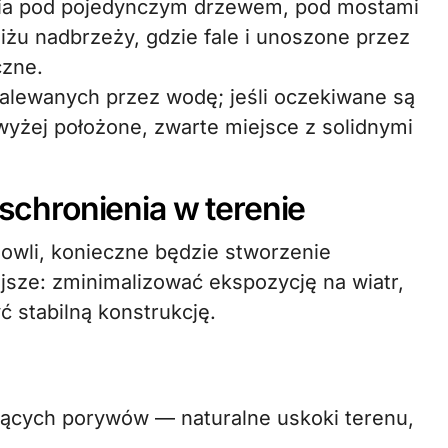
nia pod pojedynczym drzewem, pod mostami
liżu nadbrzeży, gdzie fale i unoszone przez
czne.
zalewanych przez wodę; jeśli oczekiwane są
yżej położone, zwarte miejsce z solidnymi
chronienia w terenie
dowli, konieczne będzie stworzenie
sze: zminimalizować ekspozycję na wiatr,
 stabilną konstrukcję.
jących porywów — naturalne uskoki terenu,