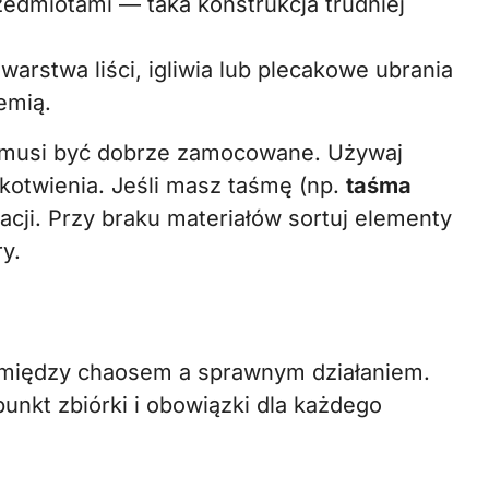
zedmiotami — taka konstrukcja trudniej
warstwa liści, igliwia lub plecakowe ubrania
emią.
e musi być dobrze zamocowane. Używaj
 kotwienia. Jeśli masz taśmę (np.
taśma
izacji. Przy braku materiałów sortuj elementy
y.
a między chaosem a sprawnym działaniem.
unkt zbiórki i obowiązki dla każdego