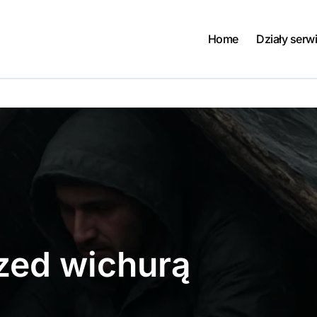
Home
Działy serw
zed wichurą