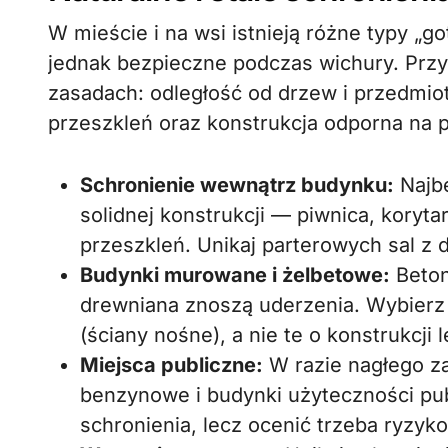
W mieście i na wsi istnieją różne typy „g
jednak bezpieczne podczas wichury. Przy
zasadach: odległość od drzew i przedmi
przeszkleń oraz konstrukcja odporna na 
Schronienie wewnątrz budynku:
Najbe
solidnej konstrukcji — piwnica, koryta
przeszkleń. Unikaj parterowych sal z 
Budynki murowane i żelbetowe:
Beton 
drewniana znoszą uderzenia. Wybier
(ściany nośne), a nie te o konstrukcji l
Miejsca publiczne:
W razie nagłego za
benzynowe i budynki użyteczności pu
schronienia, lecz ocenić trzeba ryzyk