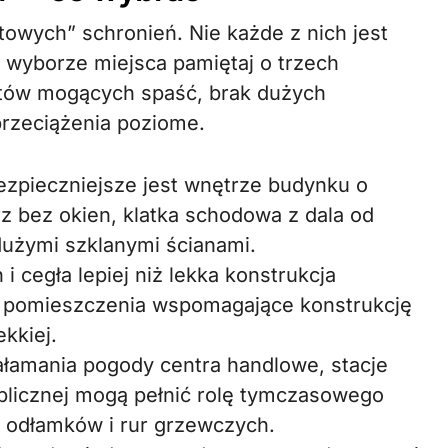
otowych” schronień. Nie każde z nich jest
 wyborze miejsca pamiętaj o trzech
otów mogących spaść, brak dużych
przeciążenia poziome.
zpieczniejsze jest wnętrze budynku o
rz bez okien, klatka schodowa z dala od
dużymi szklanymi ścianami.
i cegła lepiej niż lekka konstrukcja
z pomieszczenia wspomagające konstrukcję
ekkiej.
łamania pogody centra handlowe, stacje
blicznej mogą pełnić rolę tymczasowego
o odłamków i rur grzewczych.