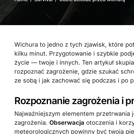
Wichura to jedno z tych zjawisk, które potrafi zmienić krajobraz i sytuację w ciągu
kilku minut. Przygotowanie i szybkie pod
życie — twoje i innych. Ten artykuł skupi
rozpoznać zagrożenie, gdzie szukać schr
ze sobą i jak zachować się podczas i po p
Rozpoznanie zagrożenia i 
Najważniejszym elementem przetrwania j
zagrożenia.
Obserwacja
otoczenia i korz
meteorologicznych powinny być twoją pier