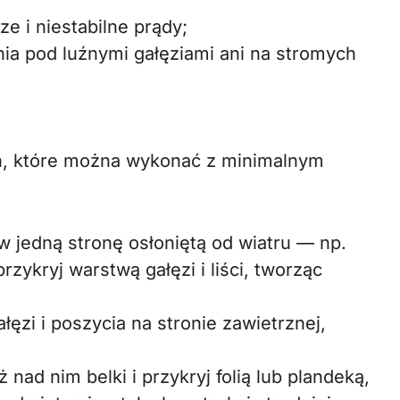
sze i niestabilne prądy;
nia pod luźnymi gałęziami ani na stromych
ań, które można wykonać z minimalnym
aw jedną stronę osłoniętą od wiatru — np.
zykryj warstwą gałęzi i liści, tworząc
ęzi i poszycia na stronie zawietrznej,
 nad nim belki i przykryj folią lub plandeką,