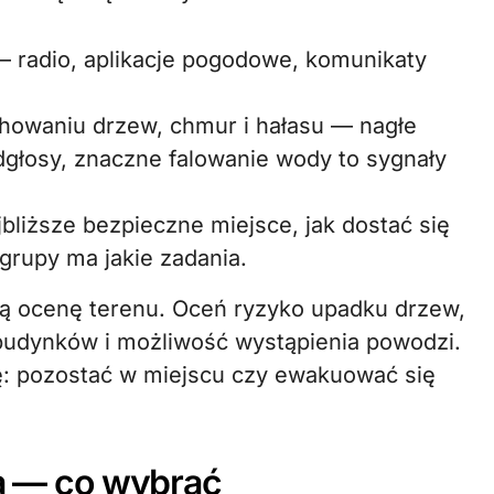
— radio, aplikacje pogodowe, komunikaty
howaniu drzew, chmur i hałasu — nagłe
dgłosy, znaczne falowanie wody to sygnały
jbliższe bezpieczne miejsce, jak dostać się
 grupy ma jakie zadania.
ką ocenę terenu. Oceń ryzyko upadku drzew,
ć budynków i możliwość wystąpienia powodzi.
ę: pozostać w miejscu czy ewakuować się
ia — co wybrać