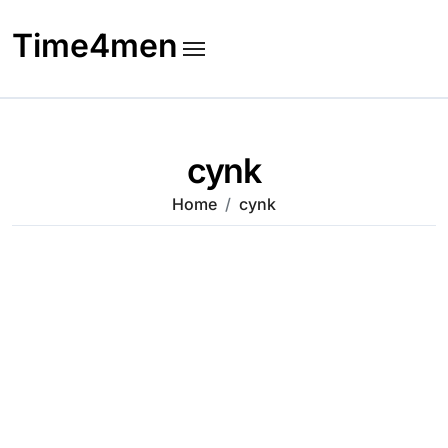
Skip
to
Time4men
content
cynk
Home
cynk