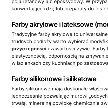
poliuretanowy lub epoksydowy. W przypad
konwertujące rdzę lub preparaty do fosfo
Farby akrylowe i lateksowe (m
Tradycyjne farby akrylowe to uniwersalne 
trudnych podłoży warto wybierać modyfi
przyczepności
i zawartości żywic. Farby 
elastycznością, odpornością na zmywanie
w łazienkach czy kuchniach po zastosow
Farby silikonowe i silikatowe
Farby silikonowe mają doskonałe właści
jednocześnie pozwalając murowi „oddycha
trwałą, mineralną powłokę chemicznie zw