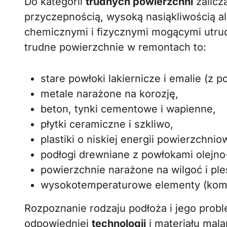
Do kategorii
trudnych powierzchni
zalicz
przyczepnością, wysoką nasiąkliwością a
chemicznymi i fizycznymi mogącymi utrudn
trudne powierzchnie w remontach to:
stare powłoki lakiernicze i emalie (z p
metale narażone na korozję,
beton, tynki cementowe i wapienne,
płytki ceramiczne i szkliwo,
plastiki o niskiej energii powierzchniow
podłogi drewniane z powłokami olejn
powierzchnie narażone na wilgoć i pleś
wysokotemperaturowe elementy (komink
Rozpoznanie rodzaju podłoża i jego pro
odpowiedniej
technologii
i materiału mal