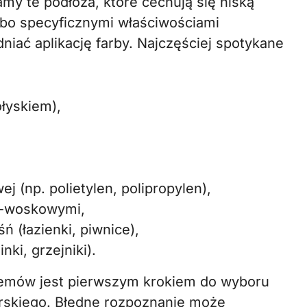
amy te podłoża, które cechują się niską
lbo specyficznymi właściwościami
iać aplikację farby. Najczęściej spotykane
ołyskiem),
ej (np. polietylen, polipropylen),
o-woskowymi,
ń (łazienki, piwnice),
i, grzejniki).
blemów jest pierwszym krokiem do wyboru
arskiego. Błędne rozpoznanie może