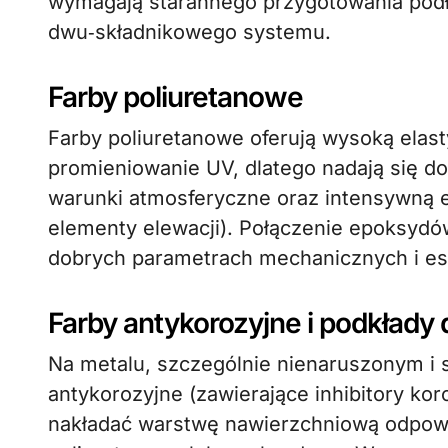
wymagają starannego przygotowania podł
dwu‑składnikowego systemu.
Farby poliuretanowe
Farby poliuretanowe oferują wysoką elast
promieniowanie UV, dlatego nadają się d
warunki atmosferyczne oraz intensywną ek
elementy elewacji). Połączenie epoksydów
dobrych parametrach mechanicznych i es
Farby antykorozyjne i podkłady 
Na metalu, szczególnie nienaruszonym 
antykorozyjne (zawierające inhibitory kor
nakładać warstwę nawierzchniową odpowi