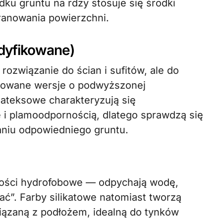
ku gruntu na rdzy stosuje się środki
ranowania powierzchni.
odyfikowane)
rozwiązanie do ścian i sufitów, ale do
kowane wersje o podwyższonej
lateksowe charakteryzują się
 i plamoodpornością, dlatego sprawdzą się
aniu odpowiedniego gruntu.
wości hydrofobowe — odpychają wodę,
ć”. Farby silikatowe natomiast tworzą
iązaną z podłożem, idealną do tynków