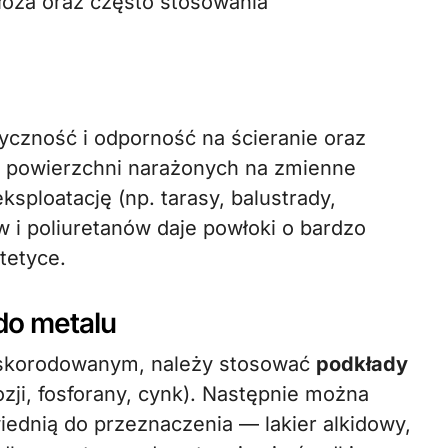
oża oraz często stosowania
yczność i odporność na ścieranie oraz
o powierzchni narażonych na zmienne
sploatację (np. tarasy, balustrady,
 i poliuretanów daje powłoki o bardzo
tetyce.
do metalu
i skorodowanym, należy stosować
podkłady
ozji, fosforany, cynk). Następnie można
ednią do przeznaczenia — lakier alkidowy,