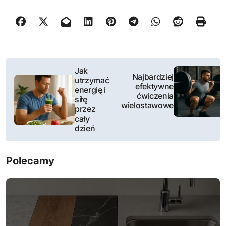
N
Jak
Najbardziej
utrzymać
a
efektywne
energię i
ćwiczenia
siłę
w
wielostawowe
przez
cały
i
dzień
g
Polecamy
a
c
j