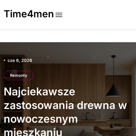
Skip
to
Time4men
content
cze 6, 2026
Remonty
Najciekawsze
zastosowania drewna w
nowoczesnym
mieszkaniu