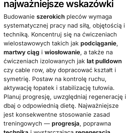
najważniejsze wskazówki
Budowanie
szerokich
pleców wymaga
systematycznej pracy nad siłą, objętością i
techniką. Koncentruj się na ćwiczeniach
wielostawowych takich jak
podciąganie
,
martwy ciąg
i
wiosłowanie
, a także na
ćwiczeniach izolowanych jak
lat pulldown
czy cable row, aby dopracować kształt i
symetrię. Postaw na kontrolę ruchu,
aktywację łopatek i stabilizację tułowia.
Planuj progresję, uwzględniaj regenerację i
dbaj o odpowiednią dietę. Najważniejsze
jest konsekwentne stosowanie zasad
treningowych —
progresja
, poprawna
technika
i wystarczająca
regeneracja