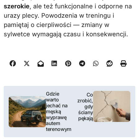
szerokie
, ale też funkcjonalne i odporne na
urazy plecy. Powodzenia w treningu i
pamiętaj o cierpliwości — zmiany w
sylwetce wymagają czasu i konsekwencji.
N
Gdzie
Co
warto
zrobić,
a
jechać na
gdy
męską
ściany
w
wyprawę
pękają
autem
i
terenowym