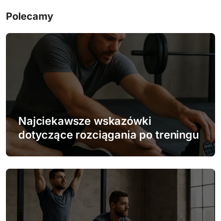
g
Polecamy
a
c
j
a
w
Najciekawsze wskazówki
p
dotyczące rozciągania po treningu
i
s
u