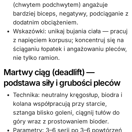
(chwytem podchwytem) angażuje
bardziej biceps, negatywy, podciąganie z
dodatnim obciążeniem.
Wskazówki: unikaj bujania ciała — pracuj
z napięciem korpusu; koncentruj się na
ściąganiu łopatek i angażowaniu pleców,
nie tylko ramion.
Martwy ciąg (deadlift) —
podstawa siły i grubości pleców
Technika: neutralny kręgosłup, biodra i
kolana współpracują przy starcie,
sztanga blisko goleni, ciągnij tułów do
góry wraz z prostowaniem bioder.
Parametry: 3–6 serii po 3–6 powtórzeń