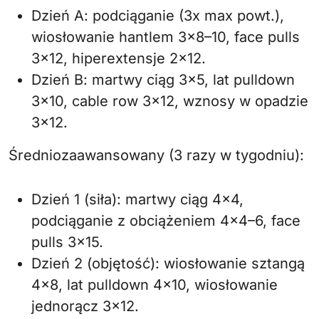
Dzień A: podciąganie (3x max powt.),
wiosłowanie hantlem 3×8–10, face pulls
3×12, hiperextensje 2×12.
Dzień B: martwy ciąg 3×5, lat pulldown
3×10, cable row 3×12, wznosy w opadzie
3×12.
Średniozaawansowany (3 razy w tygodniu):
Dzień 1 (siła): martwy ciąg 4×4,
podciąganie z obciążeniem 4×4–6, face
pulls 3×15.
Dzień 2 (objętość): wiosłowanie sztangą
4×8, lat pulldown 4×10, wiosłowanie
jednorącz 3×12.