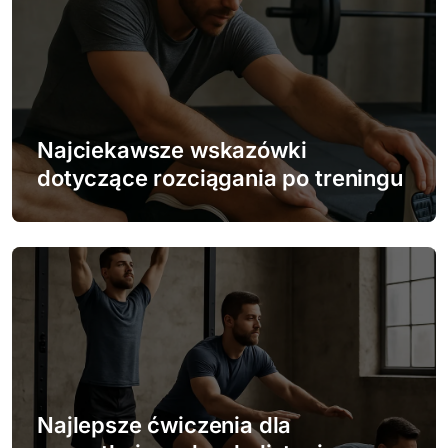
c
j
a
w
Najciekawsze wskazówki
dotyczące rozciągania po treningu
p
i
s
u
Najlepsze ćwiczenia dla