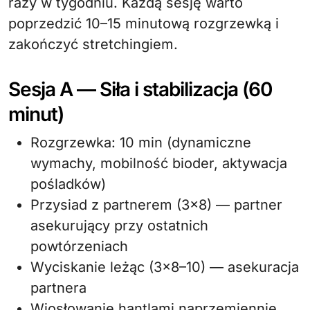
razy w tygodniu. Każdą sesję warto
poprzedzić 10–15 minutową rozgrzewką i
zakończyć stretchingiem.
Sesja A — Siła i stabilizacja (60
minut)
Rozgrzewka: 10 min (dynamiczne
wymachy, mobilność bioder, aktywacja
pośladków)
Przysiad z partnerem (3×8) — partner
asekurujący przy ostatnich
powtórzeniach
Wyciskanie leżąc (3×8–10) — asekuracja
partnera
Wiosłowanie hantlami naprzemiennie