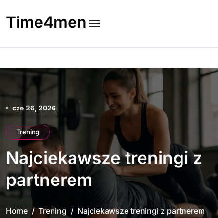
Skip
to
Time4men
content
cze 26, 2026
Trening
Najciekawsze treningi z
partnerem
Home
Trening
Najciekawsze treningi z partnerem