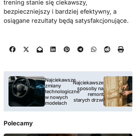
trening stanie się ciekawszy,
bezpieczniejszy i bardziej efektywny, a
osiągane rezultaty będą satysfakcjonujące.
N
Najciekawsze
Najciekawsze
zmiany
a
sposoby na
technologiczne
remont
w nowych
w
starych drzwi
modelach
i
Polecamy
g