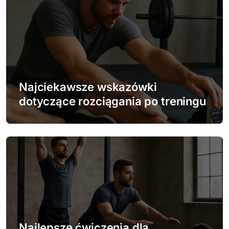
a
c
j
a
w
Najciekawsze wskazówki
dotyczące rozciągania po treningu
p
i
s
u
Najlepsze ćwiczenia dla