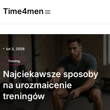
Skip
to
Time4men
content
lut 3, 2026
Trening
Najciekawsze sposoby
na urozmaicenie
treningów