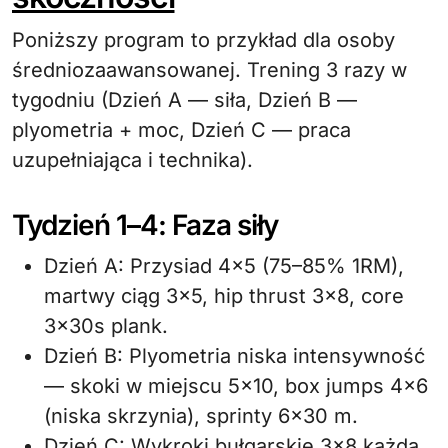
Poniższy program to przykład dla osoby
średniozaawansowanej. Trening 3 razy w
tygodniu (Dzień A — siła, Dzień B —
plyometria + moc, Dzień C — praca
uzupełniająca i technika).
Tydzień 1–4: Faza siły
Dzień A: Przysiad 4×5 (75–85% 1RM),
martwy ciąg 3×5, hip thrust 3×8, core
3x30s plank.
Dzień B: Plyometria niska intensywność
— skoki w miejscu 5×10, box jumps 4×6
(niska skrzynia), sprinty 6×30 m.
Dzień C: Wykroki bułgarskie 3×8 każda