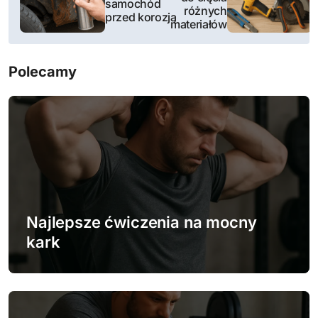
samochód
różnych
w
przed korozją
materiałów
i
Polecamy
g
a
c
j
a
w
Najlepsze ćwiczenia na mocny
kark
p
i
s