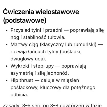
Ćwiczenia wielostawowe
(podstawowe)
Przysiad tylni i przedni — poprawiają siłę
nóg i stabilność tułowia.
Martwy ciąg (klasyczny lub rumuński) —
rozwija łańcuch tylny (pośladki,
dwugłowy uda).
Wykroki i step-upy — poprawiają
asymetrię i siłę jednonóż.
Hip thrust — celuje w mięsień
pośladkowy, kluczowy dla potężnego
odbicia.
Zasady: 3–6 serii po 3–8 powtórzeń w fazie