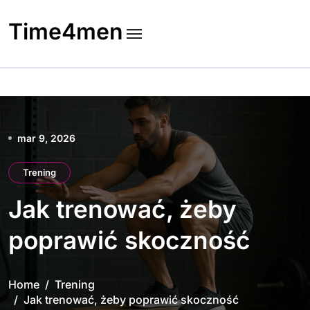
Skip
to
Time4men
content
mar 9, 2026
Trening
Jak trenować, żeby
poprawić skoczność
Home
Trening
Jak trenować, żeby poprawić skoczność