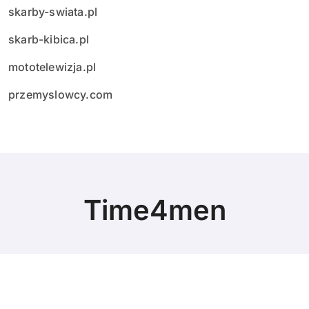
skarby-swiata.pl
skarb-kibica.pl
mototelewizja.pl
przemyslowcy.com
Time4men
© Copyright 2024 All Rights Reserved.