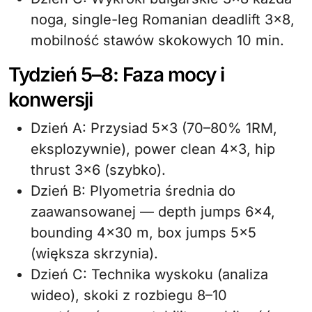
noga, single-leg Romanian deadlift 3×8,
mobilność stawów skokowych 10 min.
Tydzień 5–8: Faza mocy i
konwersji
Dzień A: Przysiad 5×3 (70–80% 1RM,
eksplozywnie), power clean 4×3, hip
thrust 3×6 (szybko).
Dzień B: Plyometria średnia do
zaawansowanej — depth jumps 6×4,
bounding 4×30 m, box jumps 5×5
(większa skrzynia).
Dzień C: Technika wyskoku (analiza
wideo), skoki z rozbiegu 8–10