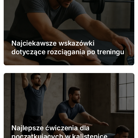
u
Najciekawsze wskazówki
dotyczące rozciągania po treningu
Najlepsze ćwiczenia dla
początkujących w kalistenice