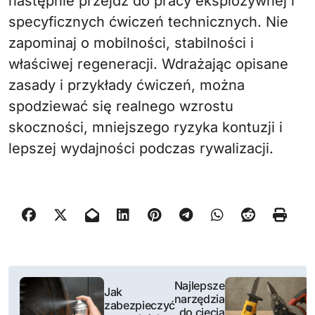
następnie przejdź do pracy eksplozywnej i
specyficznych ćwiczeń technicznych. Nie
zapominaj o mobilności, stabilności i
właściwej regeneracji. Wdrażając opisane
zasady i przykłady ćwiczeń, można
spodziewać się realnego wzrostu
skoczności, mniejszego ryzyka kontuzji i
lepszej wydajności podczas rywalizacji.
N
Najlepsze
Jak
narzędzia
a
zabezpieczyć
do cięcia