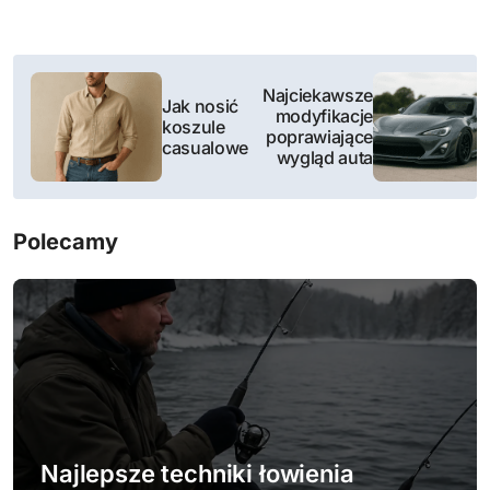
N
Najciekawsze
Jak nosić
a
modyfikacje
koszule
poprawiające
casualowe
w
wygląd auta
i
Polecamy
g
a
c
j
a
w
Najlepsze techniki łowienia