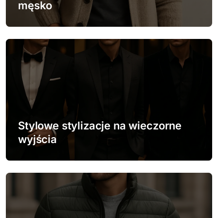
męsko
i
s
u
Stylowe stylizacje na wieczorne
wyjścia