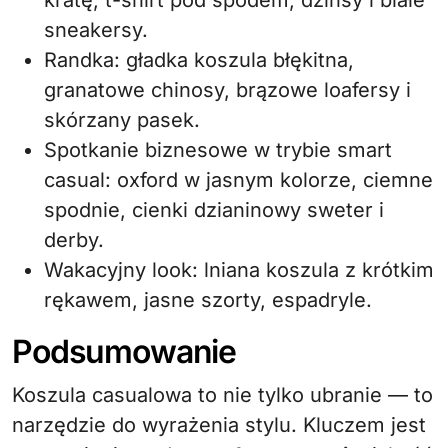
kratę, t-shirt pod spodem, dżinsy i białe
sneakersy.
Randka: gładka koszula błękitna,
granatowe chinosy, brązowe loafersy i
skórzany pasek.
Spotkanie biznesowe w trybie smart
casual: oxford w jasnym kolorze, ciemne
spodnie, cienki dzianinowy sweter i
derby.
Wakacyjny look: lniana koszula z krótkim
rękawem, jasne szorty, espadryle.
Podsumowanie
Koszula casualowa to nie tylko ubranie — to
narzędzie do wyrażenia stylu. Kluczem jest