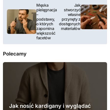
N
Męska
Jak
pielęgnacja
stworzyć
a
–
własne
podstawy,
przynęty z
w
o których
dostępnych
zapomina
materiałów
i
większość
facetów
g
a
Polecamy
c
j
a
w
p
Jak nosić kardigany i wyglądać