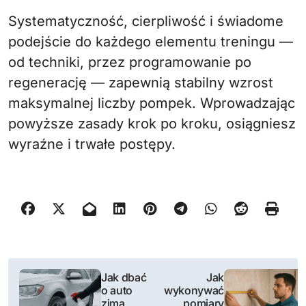
Systematyczność, cierpliwość i świadome
podejście do każdego elementu treningu —
od techniki, przez programowanie po
regenerację — zapewnią stabilny wzrost
maksymalnej liczby pompek. Wprowadzając
powyższe zasady krok po kroku, osiągniesz
wyraźne i trwałe postępy.
N
Jak dbać
Jak
o auto
wykonywać
a
zimą,
pomiary