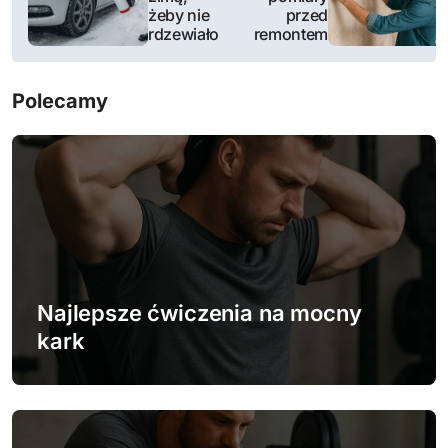
żeby nie
przed
w
rdzewiało
remontem
i
Polecamy
g
a
c
j
a
w
Najlepsze ćwiczenia na mocny
kark
p
i
s