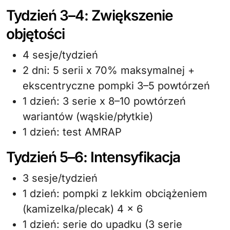
Tydzień 3–4: Zwiększenie
objętości
4 sesje/tydzień
2 dni: 5 serii x 70% maksymalnej +
ekscentryczne pompki 3–5 powtórzeń
1 dzień: 3 serie x 8–10 powtórzeń
wariantów (wąskie/płytkie)
1 dzień: test AMRAP
Tydzień 5–6: Intensyfikacja
3 sesje/tydzień
1 dzień: pompki z lekkim obciążeniem
(kamizelka/plecak) 4 x 6
1 dzień: serie do upadku (3 serie