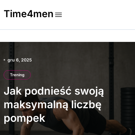
Skip
to
Time4men
content
gru 6, 2025
Trening
Jak podnieść swoją
maksymalną liczbę
pompek