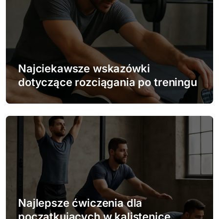
u
Najciekawsze wskazówki
dotyczące rozciągania po treningu
Najlepsze ćwiczenia dla
początkujących w kalistenice