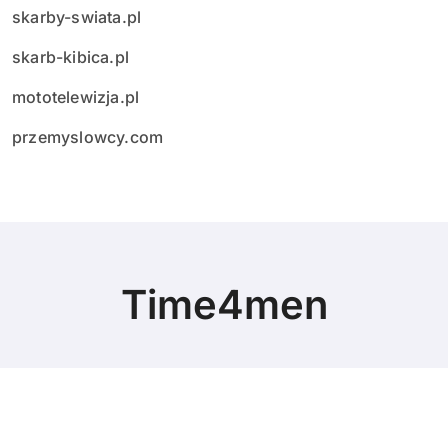
skarby-swiata.pl
skarb-kibica.pl
mototelewizja.pl
przemyslowcy.com
Time4men
© Copyright 2024 All Rights Reserved.