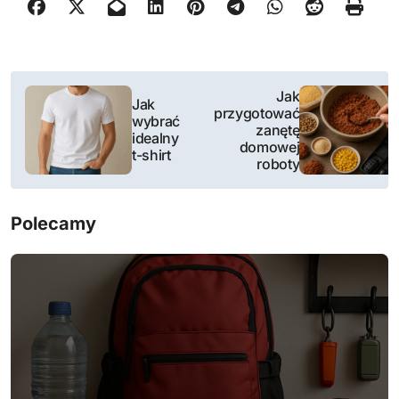
N
Jak
Jak
przygotować
a
wybrać
zanętę
idealny
domowej
w
t-shirt
roboty
i
Polecamy
g
a
c
j
a