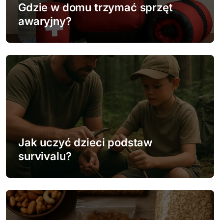
w
Gdzie w domu trzymać sprzęt
awaryjny?
p
i
s
u
Jak uczyć dzieci podstaw
survivalu?