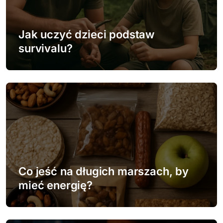
a
w
Jak uczyć dzieci podstaw
survivalu?
p
i
s
u
Co jeść na długich marszach, by
mieć energię?