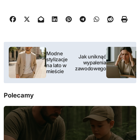
N
Modne
Jak uniknąć
a
stylizacje
wypalenia
na lato w
zawodowego
w
mieście
i
Polecamy
g
a
c
j