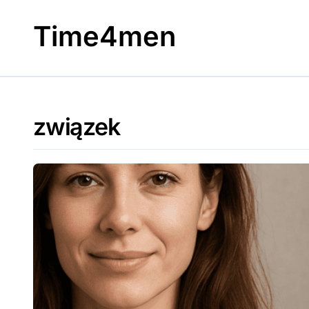
Skip
to
Time4men
content
związek