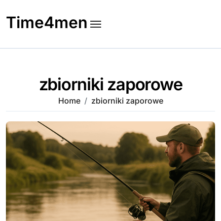
Skip
to
Time4men
content
zbiorniki zaporowe
Home
zbiorniki zaporowe