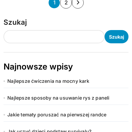
S
1
2
t
Szukaj
r
o
Szukaj
n
i
Najnowsze wpisy
c
Najlepsze ćwiczenia na mocny kark
o
w
Najlepsze sposoby na usuwanie rys z paneli
a
Jakie tematy poruszać na pierwszej randce
n
Jak uczyć dzieci podstaw survivalu?