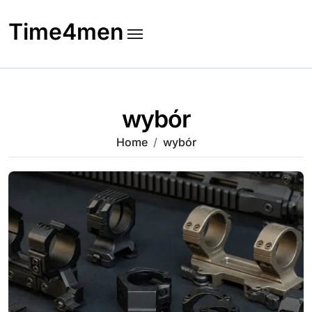
Skip
to
Time4men
content
wybór
Home
wybór