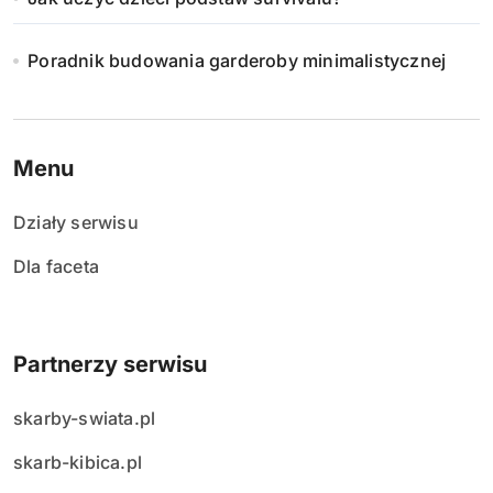
i
e
Poradnik budowania garderoby minimalistycznej
w
p
Menu
i
Działy serwisu
s
Dla faceta
ó
w
Partnerzy serwisu
skarby-swiata.pl
skarb-kibica.pl