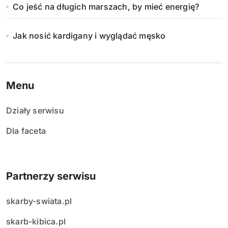
Co jeść na długich marszach, by mieć energię?
e
w
Jak nosić kardigany i wyglądać męsko
p
i
Menu
s
Działy serwisu
ó
Dla faceta
w
Partnerzy serwisu
skarby-swiata.pl
skarb-kibica.pl