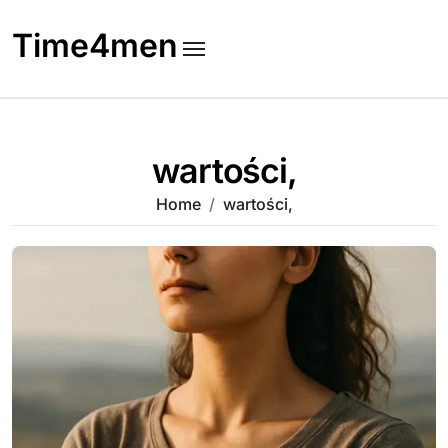
Skip
to
Time4men
content
wartości,
Home
wartości,