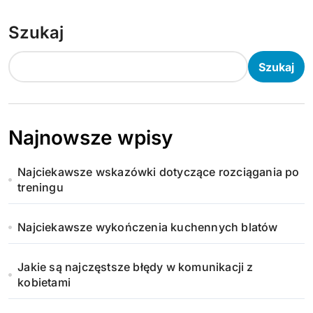
t
Szukaj
r
o
Szukaj
n
i
Najnowsze wpisy
c
Najciekawsze wskazówki dotyczące rozciągania po
o
treningu
w
Najciekawsze wykończenia kuchennych blatów
a
n
Jakie są najczęstsze błędy w komunikacji z
kobietami
i