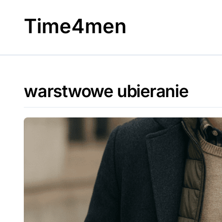
Skip
to
Time4men
content
warstwowe ubieranie