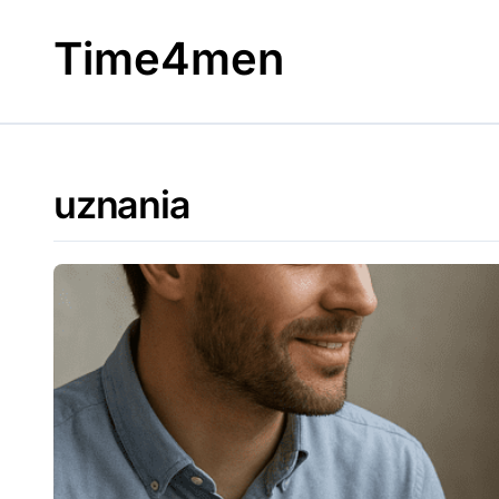
Skip
to
Time4men
content
uznania