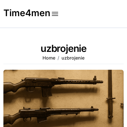
Skip
to
Time4men
content
uzbrojenie
Home
uzbrojenie