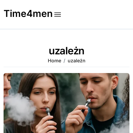
Skip
to
Time4men
content
uzależn
Home
uzależn