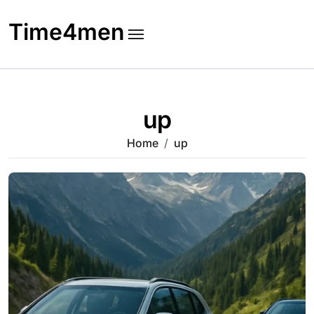
Skip
to
Time4men
content
up
Home
up