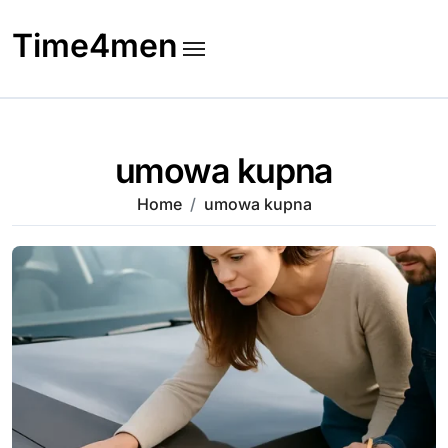
Skip
to
Time4men
content
umowa kupna
Home
umowa kupna