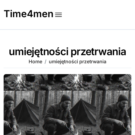
Skip
to
Time4men
content
umiejętności przetrwania
Home
umiejętności przetrwania