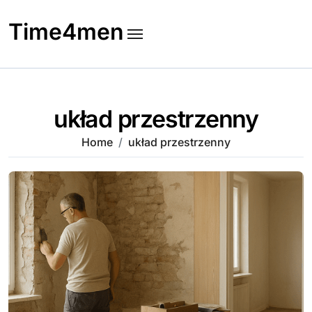
Skip
to
Time4men
content
układ przestrzenny
Home
układ przestrzenny