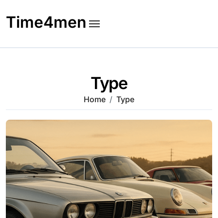
Skip
to
Time4men
content
Type
Home
Type