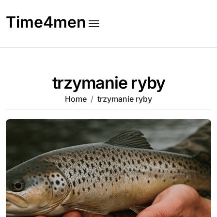
Skip
to
Time4men
content
trzymanie ryby
Home
trzymanie ryby