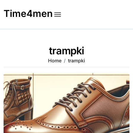
Skip
to
Time4men
content
trampki
Home
trampki