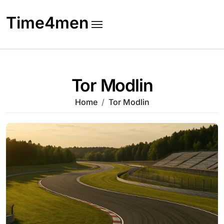
Skip
to
Time4men
content
Tor Modlin
Home
Tor Modlin