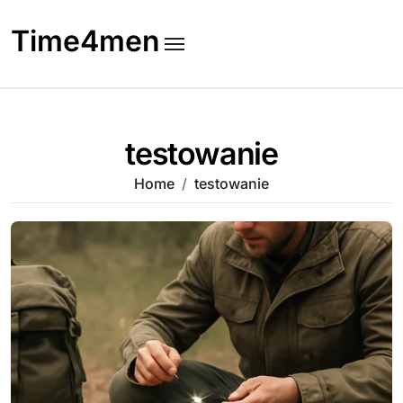
Skip
to
Time4men
content
testowanie
Home
testowanie