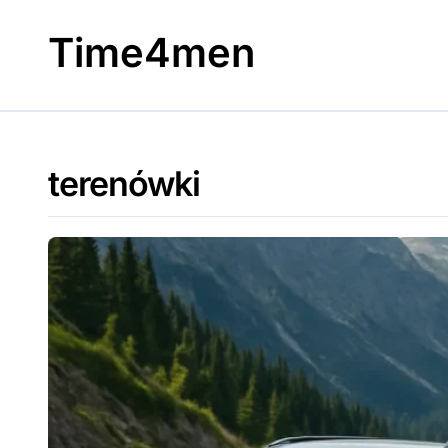
Skip
to
Time4men
content
terenówki