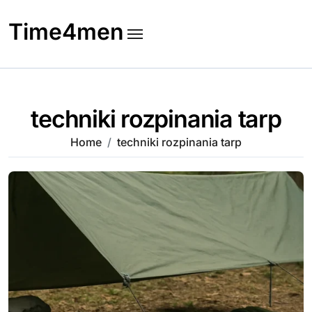
Skip
to
Time4men
content
techniki rozpinania tarp
Home
techniki rozpinania tarp