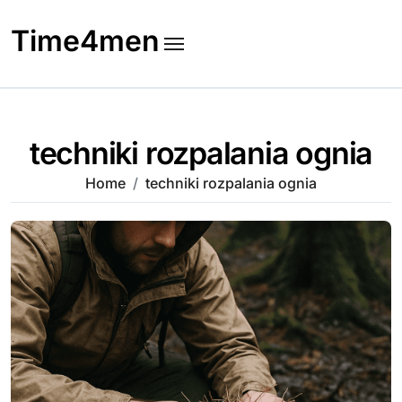
Skip
to
Time4men
content
techniki rozpalania ognia
Home
techniki rozpalania ognia