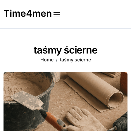
Skip
to
Time4men
content
taśmy ścierne
Home
taśmy ścierne