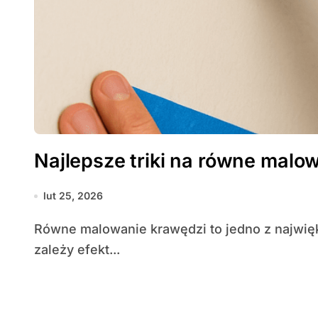
Najlepsze triki na równe malo
lut 25, 2026
Równe malowanie krawędzi to jedno z największych wyzwań podczas remontu — od niego
zależy efekt...