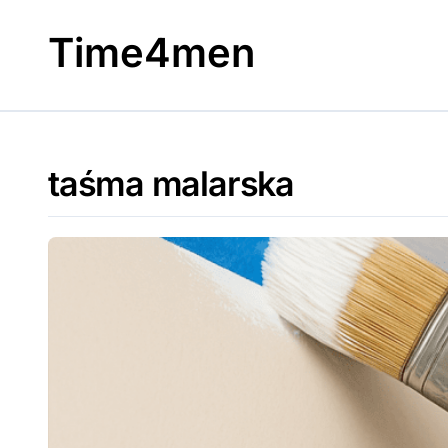
Skip
to
Time4men
content
taśma malarska