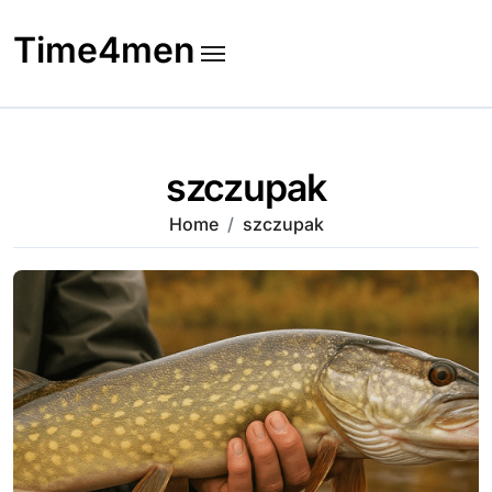
Skip
to
Time4men
content
szczupak
Home
szczupak